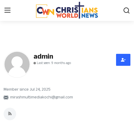
Login
Register
Home
admin
Last seen: 9 months ago
Contact
News
Member since Jul 24, 2025
Obituary
mirashmultimediakochi@gmail.com
Bible History
Music