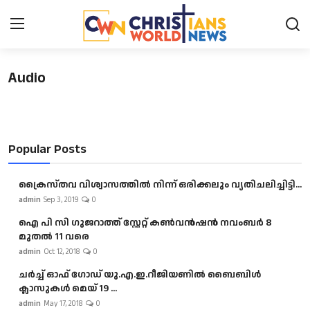
Audio
Login
Register
Home
Popular Posts
Contact
News
ക്രൈസ്തവ വിശ്വാസത്തിൽ നിന്ന് ഒരിക്കലും വ്യതിചലിച്ചിട്ടി...
admin
Sep 3, 2019
0
Obituary
ഐ പി സി ഗുജറാത്ത് സ്റ്റേറ്റ് കൺവൻഷൻ നവംബർ 8
മുതൽ 11 വരെ
Bible History
admin
Oct 12, 2018
0
ചർച്ച് ഓഫ് ഗോഡ് യു.എ.ഇ.റീജിയണിൽ ബൈബിൾ
Music
ക്ലാസുകൾ മെയ് 19 ...
admin
May 17, 2018
0