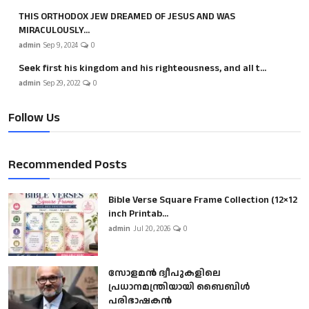
Song Lyrics
THIS ORTHODOX JEW DREAMED OF JESUS AND WAS
MIRACULOUSLY...
Christian Life Testimony
admin
Sep 9, 2024
0
Seek first his kingdom and his righteousness, and all t...
Sermons & Messages
admin
Sep 29, 2022
0
Bible Quiz
Follow Us
Health
Recommended Posts
Career
Bible Verse Square Frame Collection (12×12
Bible verse
inch Printab...
admin
Jul 20, 2026
0
Gallery
സോളമൻ ദ്വീപുകളിലെ
പ്രധാനമന്ത്രിയായി ബൈബിൾ
Malayalam
പരിഭാഷകൻ