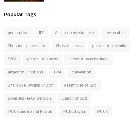
Popular Tags
persecution
IPC
Attack on missionaries
persecuted
Christians persecuted
Christian news
persecution in India
PYPA
persecution news
persecution news India
attack on Christians
TPM
convention
Sharon Fellowship Church
Assemblies of God
Silver Jubilee Convention
Church of God
IPC UK and Ireland Region
IPC Kottayam
IPC UK