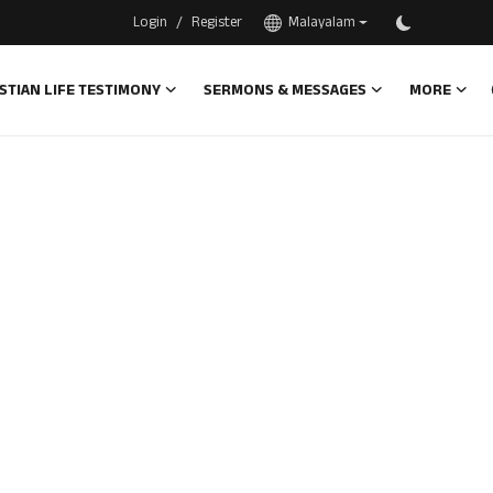
/
Login
Register
Malayalam
STIAN LIFE TESTIMONY
SERMONS & MESSAGES
MORE