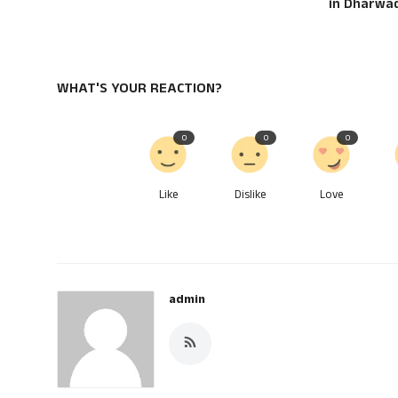
in Dharwa
WHAT'S YOUR REACTION?
0
0
0
Like
Dislike
Love
admin