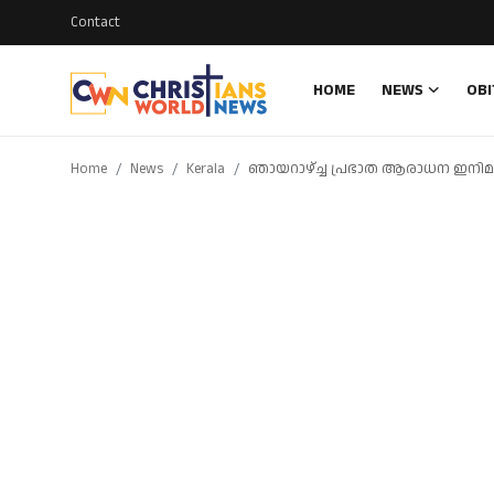
Contact
HOME
NEWS
OBI
Login
Register
Home
News
Kerala
ഞായറാഴ്ച്ച പ്രഭാത ആരാധന ഇനിമുത
Home
Contact
News
Obituary
Bible History
Music