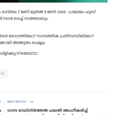
ം രാവിലെ 7 മണി മുതൽ 9 മണി വരെ പാഥേയം ഫുഡ്
ത് നഗർ വെച്ച് നടത്തപ്പെടും.
 നിങ്ങൾ രോഗത്തിലോ? സാമ്പത്തിക പ്രതിസന്ധിയിലോ?
്കായി അത്ഭുതം ചെയ്യും
ിളിക്കൂ 9744800122
rch
E
NEXT ARTICLE
s
ഗാസ വെടിനിർത്തൽ പദ്ധതി അംഗീകരിച്ച്