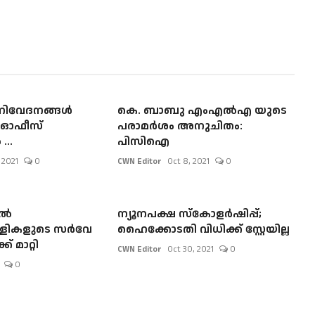
നിവേദനങ്ങൾ
കെ. ബാബു എംഎൽഎ യുടെ
്ല; ഓഫീസ്
പരാമർശം അനുചിതം:
..
പിസിഐ
 2021
0
CWN Editor
Oct 8, 2021
0
ിൽ
ന്യൂനപക്ഷ സ്കോളർഷിപ്പ്;
ള്ളികളുടെ സർവേ
ഹൈക്കോടതി വിധിക്ക് സ്റ്റേയില്ല
് മാറ്റി
CWN Editor
Oct 30, 2021
0
0