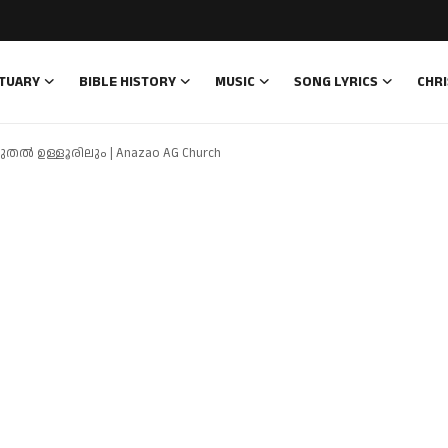
TUARY
BIBLE HISTORY
MUSIC
SONG LYRICS
CHRI
ൽ ഉള്ളൂരിലും | Anazao AG Church