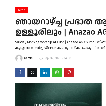
Song Lyrics
Kerala
Christian Life Testimony
ഞായറാഴ്ച്ച പ്രഭാ
Sermons & Messages
ഉള്ളൂരിലും | Anazao A
Bible Quiz
Sunday Morning Worship at Ullor | Anazao AG Church
കുടുംബ തകർച്ചയിലോ? കടന്നു വരിക യേശു നിങ്ങൾക
Health
admin
Sep 26, 2025 - 14:00
Career
Bible verse
Gallery
Malayalam