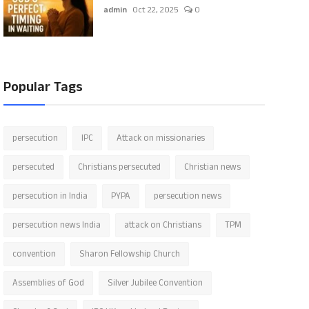
admin
Oct 22, 2025
0
Popular Tags
persecution
IPC
Attack on missionaries
persecuted
Christians persecuted
Christian news
persecution in India
PYPA
persecution news
persecution news India
attack on Christians
TPM
convention
Sharon Fellowship Church
Assemblies of God
Silver Jubilee Convention