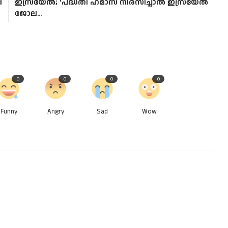
d
ഇസ്രയേൽ; ‘പദ്ധതി ഹമാസ് നിരസിച്ചാൽ ഇസ്രയേൽ
ജോല...
0
0
0
0
Funny
Angry
Sad
Wow