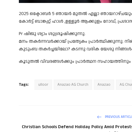
2025 ഒക്ടോബർ 5 ഞായർ മുതൽ എല്ലാ ഞായറാഴ്ചയു
കോർട്ട് ബാങ്ക്വറ്റ് ഹാൾ ,ഉള്ളൂർ ആക്കുളം റോഡ്, പ്രശാന്
Pr ഷിജു ശ്യാം ശുശ്രൂഷിക്കുന്നു.
മനം തകർന്നവർക്കായ് പ്രത്യേകം പ്രാർത്ഥിക്കുന്നു.
കുടുംബ തകർച്ചയിലോ? കടന്നു വരിക യേശു നിങ്ങൾക
കൂടുതൽ വിവരങ്ങൾക്കും പ്രാർത്ഥന സഹായത്തിനും വ
Tags:
ulloor
Anazao AG Church
Anazao
AG Chu
PREVIOUS ARTICL
Christian Schools Defend Holiday Policy Amid Protest