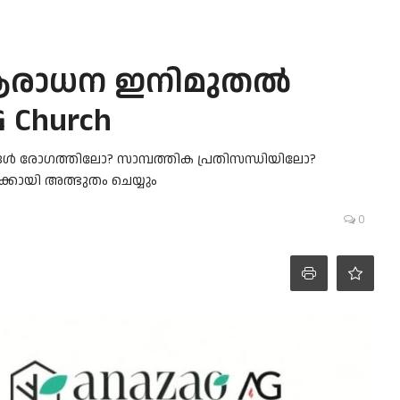
ത ആരാധന ഇനിമുതൽ
G Church
 | നിങ്ങൾ രോഗത്തിലോ? സാമ്പത്തിക പ്രതിസന്ധിയിലോ?
്കായി അത്ഭുതം ചെയ്യും
0