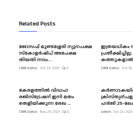
Related Posts
ജോസഫ് മുണ്ടശ്ശേരി ന്യുനപക്ഷ
ഇത്രയധികം 
സ്കോളർഷിപ് അപേക്ഷ
പ്രതീക്ഷിച്ചില
തിയതി നവം...
കത്തുകളാൽ .
CWN Editor
Oct 29, 2021
0
CWN Editor
Oct 16,
കേരളത്തിൽ വിവാഹ
കർണാടകയ
രജിസ്ട്രേഷന് ഇനി മതം
ക്രിസ്ത്യൻപ
തെളിയിക്കുന്ന രേഖ ...
ഹർജി 25-ലേക്ക
CWN Editor
Nov 29, 2021
0
admin
Oct 23, 2021