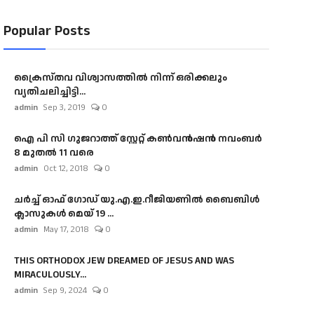
Popular Posts
ക്രൈസ്തവ വിശ്വാസത്തിൽ നിന്ന് ഒരിക്കലും
വ്യതിചലിച്ചിട്ടി...
admin
Sep 3, 2019
0
ഐ പി സി ഗുജറാത്ത് സ്റ്റേറ്റ് കൺവൻഷൻ നവംബർ
8 മുതൽ 11 വരെ
admin
Oct 12, 2018
0
ചർച്ച് ഓഫ് ഗോഡ് യു.എ.ഇ.റീജിയണിൽ ബൈബിൾ
ക്ലാസുകൾ മെയ് 19 ...
admin
May 17, 2018
0
THIS ORTHODOX JEW DREAMED OF JESUS AND WAS
MIRACULOUSLY...
admin
Sep 9, 2024
0