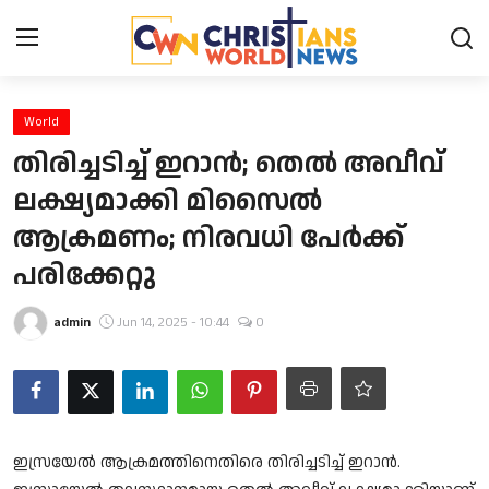
Login
Register
World
തിരിച്ചടിച്ച് ഇറാന്‍; തെല്‍ അവീവ്
Home
ലക്ഷ്യമാക്കി മിസൈല്‍
ആക്രമണം; നിരവധി പേര്‍ക്ക്
Contact
പരിക്കേറ്റു
News
admin
Jun 14, 2025 - 10:44
0
Obituary
Bible History
Music
ഇസ്രയേല്‍ ആക്രമത്തിനെതിരെ തിരിച്ചടിച്ച് ഇറാന്‍.