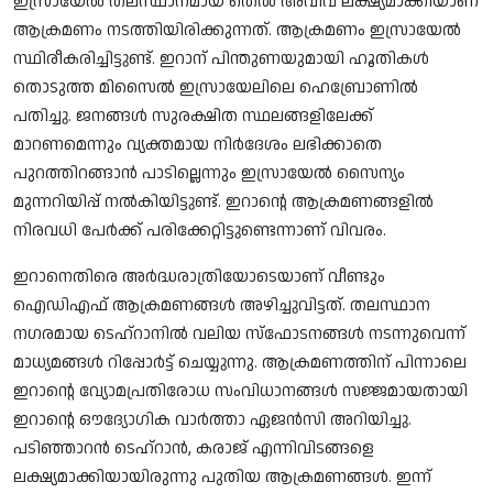
ഇസ്രായേല്‍ തലസ്ഥാനമായ തെല്‍ അവീവ് ലക്ഷ്യമാക്കിയാണ്
Song Lyrics
ആക്രമണം നടത്തിയിരിക്കുന്നത്. ആക്രമണം ഇസ്രായേല്‍
സ്ഥിരീകരിച്ചിട്ടുണ്ട്. ഇറാന് പിന്തുണയുമായി ഹൂതികള്‍
Christian Life Testimony
തൊടുത്ത മിസൈല്‍ ഇസ്രായേലിലെ ഹെബ്രോണില്‍
പതിച്ചു. ജനങ്ങള്‍ സുരക്ഷിത സ്ഥലങ്ങളിലേക്ക്
Sermons & Messages
മാറണമെന്നും വ്യക്തമായ നിര്‍ദേശം ലഭിക്കാതെ
പുറത്തിറങ്ങാന്‍ പാടില്ലെന്നും ഇസ്രായേല്‍ സൈന്യം
Bible Quiz
മുന്നറിയിപ്പ് നല്‍കിയിട്ടുണ്ട്.
ഇറാന്റെ ആക്രമണങ്ങളില്‍
നിരവധി പേര്‍ക്ക് പരിക്കേറ്റിട്ടുണ്ടെന്നാണ് വിവരം.
Health
ഇറാനെതിരെ അര്‍ദ്ധരാത്രിയോടെയാണ് വീണ്ടും
Career
ഐഡിഎഫ് ആക്രമണങ്ങള്‍ അഴിച്ചുവിട്ടത്. തലസ്ഥാന
നഗരമായ ടെഹ്‌റാനില്‍ വലിയ സ്‌ഫോടനങ്ങള്‍ നടന്നുവെന്ന്
Bible verse
മാധ്യമങ്ങള്‍ റിപ്പോര്‍ട്ട് ചെയ്യുന്നു. ആക്രമണത്തിന് പിന്നാലെ
ഇറാന്റെ വ്യോമപ്രതിരോധ സംവിധാനങ്ങള്‍ സജ്ജമായതായി
Gallery
ഇറാന്റെ ഔദ്യോഗിക വാര്‍ത്താ ഏജന്‍സി അറിയിച്ചു.
പടിഞ്ഞാറന്‍ ടെഹ്റാന്‍, കരാജ് എന്നിവിടങ്ങളെ
Malayalam
ലക്ഷ്യമാക്കിയായിരുന്നു പുതിയ ആക്രമണങ്ങള്‍. ഇന്ന്