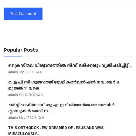
Post Comment
Popular Posts
ക്രൈസ്തവ വിശ്വാസത്തിൽ നിന്ന് ഒരിക്കലും വ്യതിചലിച്ചിട്ടി...
admin
Sep 3, 2019
0
ഐ പി സി ഗുജറാത്ത് സ്റ്റേറ്റ് കൺവൻഷൻ നവംബർ 8
മുതൽ 11 വരെ
admin
Oct 12, 2018
0
ചർച്ച് ഓഫ് ഗോഡ് യു.എ.ഇ.റീജിയണിൽ ബൈബിൾ
ക്ലാസുകൾ മെയ് 19 ...
admin
May 17, 2018
0
THIS ORTHODOX JEW DREAMED OF JESUS AND WAS
MIRACULOUSLY...