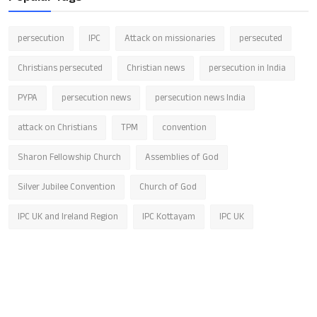
persecution
IPC
Attack on missionaries
persecuted
Christians persecuted
Christian news
persecution in India
PYPA
persecution news
persecution news India
attack on Christians
TPM
convention
Sharon Fellowship Church
Assemblies of God
Silver Jubilee Convention
Church of God
IPC UK and Ireland Region
IPC Kottayam
IPC UK