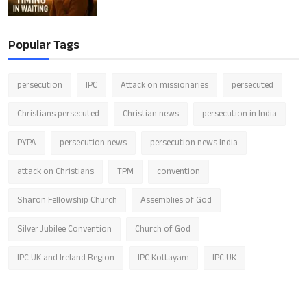
Popular Tags
persecution
IPC
Attack on missionaries
persecuted
Christians persecuted
Christian news
persecution in India
PYPA
persecution news
persecution news India
attack on Christians
TPM
convention
Sharon Fellowship Church
Assemblies of God
Silver Jubilee Convention
Church of God
IPC UK and Ireland Region
IPC Kottayam
IPC UK