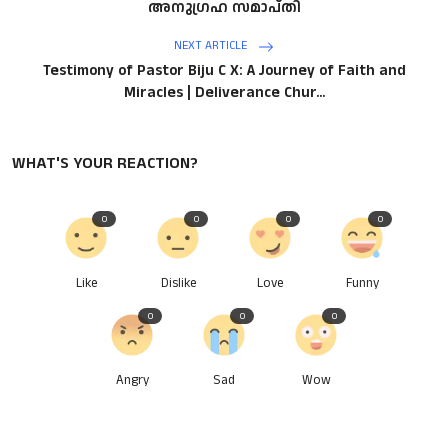
അനുഗ്രഹ സമാപ്തി
NEXT ARTICLE
Testimony of Pastor Biju C X: A Journey of Faith and
Miracles | Deliverance Chur...
WHAT'S YOUR REACTION?
0
0
0
0
Like
Dislike
Love
Funny
0
0
0
Angry
Sad
Wow