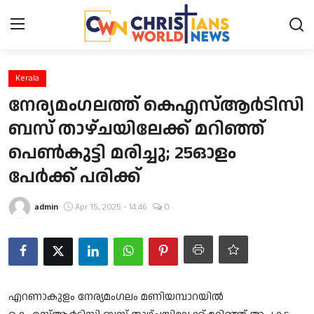
Login
Register
Kerala
നേര്യമംഗലത്ത് കെഎസ്ആർടിസി
Home
ബസ് താഴ്ചയിലേക്ക് മറിഞ്ഞ്
പെൺകുട്ടി മരിച്ചു; 25ഓളം
Contact
പേർക്ക് പരിക്ക്
News
admin
Apr 15, 2025 - 14:46
0
Obituary
Bible History
Music
എറണാകുളം നേര്യമംഗലം മണിയമ്പാറയില്‍