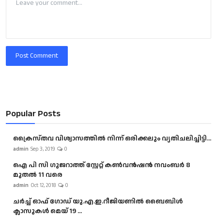
Post Comment
Popular Posts
ക്രൈസ്തവ വിശ്വാസത്തിൽ നിന്ന് ഒരിക്കലും വ്യതിചലിച്ചിട്ടി...
admin
Sep 3, 2019
0
ഐ പി സി ഗുജറാത്ത് സ്റ്റേറ്റ് കൺവൻഷൻ നവംബർ 8
മുതൽ 11 വരെ
admin
Oct 12, 2018
0
ചർച്ച് ഓഫ് ഗോഡ് യു.എ.ഇ.റീജിയണിൽ ബൈബിൾ
ക്ലാസുകൾ മെയ് 19 ...