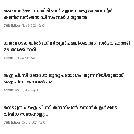
പെന്തെക്കോസത് മിഷൻ എറണാകുളം സെൻ്റർ
കൺവെൻഷൻ ഡിസംബർ 2 മുതൽ
CWN Editor
Nov 8, 2021
0
കർണാടകയിൽ ക്രിസ്ത്യൻപള്ളികളുടെ സർവേ ഹർജി
25-ലേക്ക് മാറ്റി
admin
Oct 23, 2021
0
ഐ.പി.സി ലോഗോ ദുരുപയോഗം: മുന്നറിയിപ്പുമായി
ഐപിസി ജനറൽ കൗ...
admin
Nov 19, 2021
0
നെടുമ്പ്രം ഐ.പി.സി ഗോസ്പൽ സെൻ്റർ ഉൾപ്പടെ
വിവിധ സഭാഹാളു...
CWN Editor
Oct 18, 2021
0