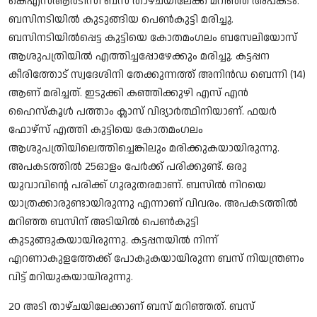
കെഎസ്ആർടിസി ബസ് താഴ്ചയിലേക്ക് മറിഞ്ഞ് അപകടം.
Song Lyrics
ബസിനടിയിൽ കുടുങ്ങിയ പെൺകുട്ടി മരിച്ചു.
ബസിനടിയിൽപ്പെട്ട കുട്ടിയെ കോതമംഗലം ബസേലിയോസ്
Christian Life Testimony
ആശുപത്രിയിൽ എത്തിച്ചപ്പോഴേക്കും മരിച്ചു. കട്ടപ്പന
കീരിത്തോട് സ്വദേശിനി തേക്കുന്നത്ത് അനിൻഡ ബെന്നി (14)
Sermons & Messages
ആണ് മരിച്ചത്. ഇടുക്കി കഞ്ഞിക്കുഴി എസ് എൻ
ഹൈസ്കൂൾ പത്താം ക്ലാസ് വിദ്യാർത്ഥിനിയാണ്. ഫയർ
Bible Quiz
ഫോഴ്സ് എത്തി കുട്ടിയെ കോതമംഗലം
ആശുപത്രിയിലെത്തിച്ചെങ്കിലും മരിക്കുകയായിരുന്നു.
Health
അപകടത്തിൽ 25ഓളം പേർക്ക് പരിക്കുണ്ട്. ഒരു
Career
യുവാവിന്റെ പരിക്ക് ഗുരുതരമാണ്. ബസിൽ നിറയെ
യാത്രക്കാരുണ്ടായിരുന്നു എന്നാണ് വിവരം. അപകടത്തില്‍
Bible verse
മറിഞ്ഞ ബസിന് അടിയില്‍ പെണ്‍കുട്ടി
കുടുങ്ങുകയായിരുന്നു. കട്ടപ്പനയില്‍ നിന്ന്
Gallery
എറണാകുളത്തേക്ക് പോകുകയായിരുന്ന ബസ് നിയന്ത്രണം
വിട്ട് മറിയുകയായിരുന്നു.
Malayalam
20 അടി താഴ്ചയിലേക്കാണ് ബസ് മറിഞ്ഞത്. ബസ്