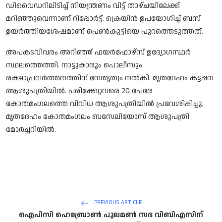
ഡിവെെഡറിലിടിച്ച് നിയന്ത്രണം വിട്ട് താഴ്ചയിലേക്ക്
മറിഞ്ഞുവെന്നാണ് റിപ്പോർട്ട്. ക്രെയിൻ ഉപയോഗിച്ച് ബസ്
ഉയർത്തിയശേഷമാണ് പെൺകുട്ടിയെ പുറത്തെടുത്തത്.
അപകടവിവരം അറിഞ്ഞ് ഫയര്‍ഫോഴ്‌സ് ഉദ്യോഗസ്ഥര്‍
സ്ഥലത്തെത്തി. നാട്ടുകാരും പൊലീസും
രക്ഷാപ്രവര്‍ത്തനത്തിന് നേതൃത്വം നല്‍കി. മൃതദേഹം കട്ടപ്പന
ആശുപത്രിയിൽ. പരിക്കേറ്റവരെ 20 പേരേ
കോതമംഗലത്തെ വിവിധ ആശുപത്രിയിൽ പ്രവേശിപ്പിച്ചു.
മൃതദേഹം കോതമംഗലം ബസേലിയോസ് ആശുപത്രി
മോർച്ചറിയിൽ.
PREVIOUS ARTICLE
ഐപിസി ഹെബ്രോൺ പുലമൺ സഭ വിബിഎസിന്