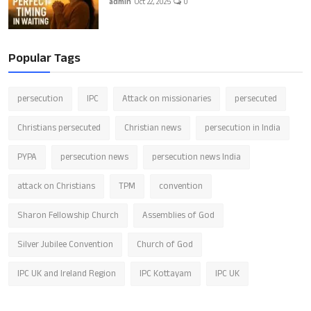
admin
Oct 22, 2025
0
Popular Tags
persecution
IPC
Attack on missionaries
persecuted
Christians persecuted
Christian news
persecution in India
PYPA
persecution news
persecution news India
attack on Christians
TPM
convention
Sharon Fellowship Church
Assemblies of God
Silver Jubilee Convention
Church of God
IPC UK and Ireland Region
IPC Kottayam
IPC UK