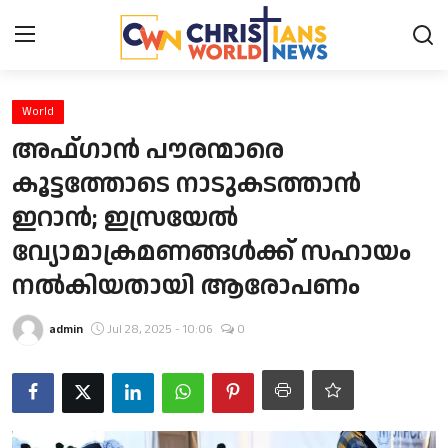
Login
Register
World
അഫ്ഗാന്‍ പൗരന്മാരെ
Home
കൂട്ടത്തോടെ നാടുകടത്താന്‍
ഇറാന്‍; ഇസ്രയേല്‍
Contact
വ്യോമാക്രമണങ്ങള്‍ക്ക് സഹായം
News
നല്‍കിയതായി ആരോപണം
Obituary
admin
Jul 28, 2025 - 10:06
0
Bible History
Music