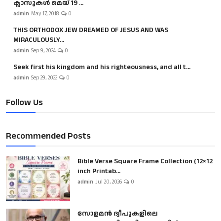
ക്ലാസുകൾ മെയ് 19 ...
admin
May 17, 2018
0
THIS ORTHODOX JEW DREAMED OF JESUS AND WAS
MIRACULOUSLY...
admin
Sep 9, 2024
0
Seek first his kingdom and his righteousness, and all t...
admin
Sep 29, 2022
0
Follow Us
Recommended Posts
Bible Verse Square Frame Collection (12×12
inch Printab...
admin
Jul 20, 2026
0
സോളമൻ ദ്വീപുകളിലെ