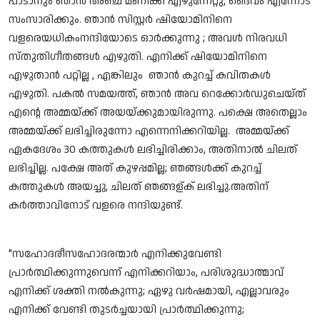
പാടാനും ഞാൻ അഞ്ച് മണിക്ക് എഴുന്നേറ്റു, ദൈവം എന്നോട്
സംസാരിക്കും. ഞാൻ സിസ്റ്റർ ഷിയോമിനിനെ
വളരെയധികംനന്ദിയോടെ ഓർക്കുന്നു ; അവൾ നിരവധി
സ്തുതിഗീതങ്ങൾ എഴുതി. എനിക്ക് ഷിയോമിനിനെ
എഴുതാൻ പറ്റില്ല , എങ്കിലും ഞാൻ കുറച്ച് കവിതകൾ
എഴുതി. പകൽ സമയത്ത്, ഞാൻ അവ റെക്കോർഡുചെയ്‌ത്
എൻ്റെ അമ്മയ്ക്ക് അയയ്ക്കുമായിരുന്നു. പക്ഷെ അതെല്ലാം
അമ്മയ്ക്ക് ലഭിച്ചിരുന്നോ എന്നെനിക്കറിയില്ല. അമ്മയ്ക്ക്
ഏകദേശം 30 കത്തുകൾ ലഭിച്ചിരിക്കാം, അതിനാൽ ചിലത്
ലഭിച്ചില്ല. പക്ഷേ അത് കുഴപ്പമില്ല; ഞങ്ങൾക്ക് കുറച്ച്
കത്തുകൾ അയച്ചു, ചിലത് ഞങ്ങള്ക് ലഭിച്ചു.അതിന്
കർത്താവിനോട് വളരെ നന്ദിയുണ്ട്.
"സഹോദരീസഹോദരന്മാർ എനിക്കുവേണ്ടി
പ്രാർത്ഥിക്കുന്നുവെന്ന് എനിക്കറിയാം, പരിശുദ്ധാത്മാവ്
എനിക്ക് ശക്തി നൽകുന്നു; ഏഴു വർഷമായി, എല്ലാവരും
എനിക്ക് വേണ്ടി തുടർച്ചയായി പ്രാർത്ഥിക്കുന്നു;