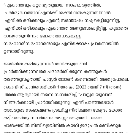
“ഏകാന്തവും ഒറ്റപ്പെട്ടതുമായ സാഹചര്യത്തിൽ,
പരിശുദ്ധാത്മാവ് എനിക്ക് ശക്തി നൽകുന്നതിനാൽ
എനിക്ക് ഒരിക്കലും എൻ്റെ സന്തോഷം നഷ്ടപ്പെട്ടിരുന്നില്ല,
എനിക്ക് ഒരിക്കലും ഏകാന്തത അനുഭവപ്പെട്ടിട്ടില്ല. കൂടാതെ
രാജ്യത്തുനിന്നും ലോകമെമ്പാടുമുള്ള
സഹോദരീസഹോദരന്മാരും എനിക്കൊപ്പം പ്രാർത്ഥയിൽ
ഉണ്ടായിരുന്നു.
ജയിലിൽ കഴിയുമ്പോൾ തനിക്കുവേണ്ടി
പ്രാർത്ഥിക്കുന്നവരെ പരാമർശിക്കുന്ന കത്തുകൾ
തടഞ്ഞുവച്ചതായി പാസ്റ്റർ ജോൺ കണ്ടെത്തി. അതുപോലെ,
കൊവിഡ് പാൻഡെമിക്കിന് ശേഷം (2023 മെയ് 7 ന്) തന്റെ
അമ്മ ആദ്യമായി തന്നെ സന്ദർശിച്ച്, “പാസ്റ്റർ യുവാൻ
നിങ്ങൾക്കായി പ്രാർത്ഥിക്കുന്നു” എന്ന് പറഞ്ഞപ്പോൾ,
അവരുടെ സംഭാഷണം ശ്രദ്ധിച്ച നിരീക്ഷണ കേന്ദ്രം കോൾ
കട്ട് ചെയ്തു സന്ദർശനം തടസ്സപ്പെടുത്തി. അമ്മ
ചാങ്ഷയിൽ നിന്ന് ട്രെയിനിൽ കയറി ഇരുപത് മണിക്കൂർ