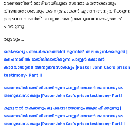
മരണത്തിൻ്റെ താഴ്‌വരയിലൂടെ സന്തോഷത്തോടെയും
വിജയത്തോടെയും കടന്നുപോകാൻ എന്നെ അനുവദിക്കുന്ന
പ്രചോദനമാണിത്." പാസ്റ്റർ തന്റെ അനുഭവസാക്ഷ്യത്തിൽ
പറയുന്നു
തുടരും ...
ഒരിക്കലും അധികാരത്തിന് മുന്നിൽ തലകുനിക്കരുത് |
ചൈനയിൽ ജയിലിലായിരുന്ന പാസ്റ്റർ ജോൺ
കാവോയുടെ അനുഭവസാക്ഷ്യം |Pastor John Cao’s prison
testimony- Part II
ചൈനയിൽ ജയിലിലായിരുന്ന പാസ്റ്റർ ജോൺ കാവോയുടെ
അനുഭവസാക്ഷ്യം |Pastor John Cao’s prison testimony- Part I
കൂടുതൽ തകരാനും രൂപപ്പെടുത്താനും ആഗ്രഹിക്കുന്നു |
ചൈനയിൽ ജയിലിലായിരുന്ന പാസ്റ്റർ ജോൺ കാവോയുടെ
അനുഭവസാക്ഷ്യം |Pastor John Cao’s prison testimony- Part III