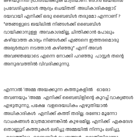
കഴിയുന്നത് പ്രാർത്ഥിക്കുക മാത്രമാണ്. ഞാൻ ജയിലിൽ
പ്രവേശിച്ചപ്പോൾ ആദ്യം ചെയ്തത് അധികാരികളോട്
ദയവായി എനിക്ക് ഒരു ബൈബിൾ തരുമോ എന്നാണ് ?
"ഞങ്ങളുടെ ജയിലിൽ നിങ്ങൾക്ക് ബൈബിൾ
വായിക്കാനുള്ള അവകാശമില്ല, ചിന്തിക്കാൻ പോലും
കഴിയാത്ത കാര്യം നിങ്ങൾക്ക് എങ്ങനെ ഇത്തരമൊരു
അഭ്യർത്ഥന നടത്താൻ കഴിഞ്ഞു" എന്ന് അവർ
അവജ്ഞയോടെ എന്നെ നോക്കി പറഞ്ഞു പാസ്റ്റർ തന്റെ
അനുഭവത്തിൽ വിവരിക്കുന്നു.
എന്നാൽ 'അമ്മ അയക്കുന്ന കത്തുകളിൽ ഓരോ
തവണയും 'അമ്മ എനിക്ക് ബൈബിളിൻ്റെ കുറച്ച് വാക്യങ്ങൾ
എഴുതുന്നു, പക്ഷേ വളരെയധികം എഴുതിയാൽ
അധികാരികൾ എനിക്ക് കത്ത് തരില്ല. രണ്ടോ മൂന്നോ
വാചകങ്ങൾ മാത്രമാണെങ്കിൽ കുഴപ്പമില്ല. എനിക്ക് ഏകദേശ
തൊണ്ണൂറ് കത്തുകൾ ലഭിച്ചു അമ്മയിൽ നിന്നും ലഭിച്ചു,