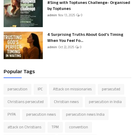
#Sing with Toptunes Challenge- Organised
by Toptunes
admin
Nov 13, 2025
0
4 Surprising Truths About God's Timing
When You Feel Fo...
admin
Oct 22, 2025
0
Popular Tags
persecution
IPC
Attack on missionaries
persecuted
Christians persecuted
Christian news
persecution in India
PYPA
persecution news
persecution news India
attack on Christians
TPM
convention