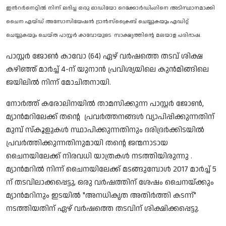
Song Lyrics
ഇൻറർനെറ്റിൽ നിന്ന് ലഭിച്ച ഒരു ഓഡിയോ റെക്കോർഡിംഗിനെ അടിസ്ഥാനമാക്കി
ചൈന എയ്ഡ് അസോസിയേഷൻ ട്രാൻസ്ക്രൈബ് ചെയ്യുകയും എഡിറ്റ്
Christian Life Testimony
ചെയ്യുകയും ചെയ്ത പാസ്റ്റർ കാവോയുടെ സാക്ഷ്യത്തിന്റെ മലയാള പരിഭാഷ.
പാസ്റ്റർ ജോൺ കാവോ (64) ഏഴ് വർഷത്തെ തടവ് ശിക്ഷ
Sermons & Messages
കഴിഞ്ഞ് മാർച്ച് 4-ന് യുനാൻ പ്രവിശ്യയിലെ കുൻമിങ്ങിലെ
Bible Quiz
ജയിലിൽ നിന്ന് മോചിതനായി.
നോർത്ത് കരോലിനയിൽ താമസിക്കുന്ന പാസ്റ്റർ ജോൺ,
Health
മ്യാൻമറിലേക്ക് തൻ്റെ പ്രവർത്തനങ്ങൾ വ്യാപിപ്പിക്കുന്നതിന്
മുമ്പ് സ്‌കൂളുകൾ സ്ഥാപിക്കുന്നതിനും ദരിദ്രർക്കിടയിൽ
Career
പ്രവർത്തിക്കുന്നതിനുമായി തൻ്റെ ജന്മനാടായ
Bible verse
ചൈനയിലേക്ക് നിരവധി യാത്രകൾ നടത്തിയിരുന്നു .
മ്യാൻമറിൽ നിന്ന് ചൈനയിലേക്ക് മടങ്ങുമ്പോൾ 2017 മാർച്ച് 5
Gallery
ന് തടവിലാക്കപ്പെട്ടു, ഒരു വർഷത്തിന് ശേഷം ചൈനയ്ക്കും
മ്യാൻമറിനും ഇടയിൽ "അനധികൃത അതിർത്തി കടന്ന്"
നടത്തിയതിന് ഏഴ് വർഷത്തെ തടവിന് ശിക്ഷിക്കപ്പെട്ടു.
Malayalam