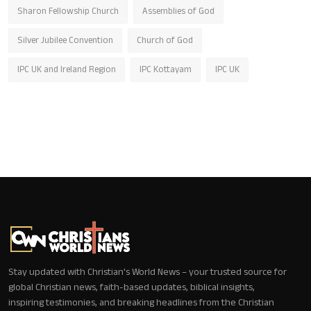
Sharon Fellowship Church
Assemblies of God
Silver Jubilee Convention
Church of God
IPC UK and Ireland Region
IPC Kottayam
IPC UK
Stay updated with Christian's World News – your trusted source for
global Christian news, faith-based updates, biblical insights,
inspiring testimonies, and breaking headlines from the Christian