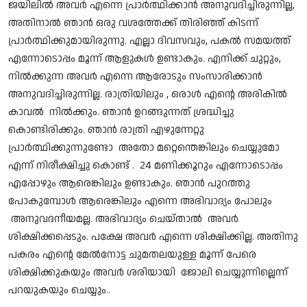
ജയിലിൽ അവർ എന്നെ പ്രാർത്ഥിക്കാൻ അനുവദിച്ചിരുന്നില്ല,
അതിനാൽ ഞാൻ ഒരു വശത്തേക്ക് തിരിഞ്ഞ് കിടന്ന്
പ്രാർത്ഥിക്കുമായിരുന്നു. എല്ലാ ദിവസവും, പകൽ സമയത്ത്
എന്നോടൊപ്പം മൂന്ന് ആളുകൾ ഉണ്ടാകും. എനിക്ക് ചുറ്റും,
നിൽക്കുന്ന അവർ എന്നെ ആരോടും സംസാരിക്കാൻ
അനുവദിച്ചിരുന്നില്ല. രാത്രിയിലും , ഒരാൾ എൻ്റെ അരികിൽ
കാവൽ നിൽക്കും. ഞാൻ ഉറങ്ങുന്നത് ശ്രദ്ധിച്ചു
കൊണ്ടിരിക്കും. ഞാൻ രാത്രി എഴുന്നേറ്റു
പ്രാർത്ഥിക്കുന്നുണ്ടോ അതോ മറ്റെന്തെങ്കിലും ചെയ്യുമോ
എന്ന് നിരീക്ഷിച്ചു കൊണ്ട് . 24 മണിക്കൂറും എന്നോടൊപ്പം
എപ്പോഴും ആരെങ്കിലും ഉണ്ടാകും. ഞാൻ പുറത്തു
പോകുമ്പോൾ ആരെങ്കിലും എന്നെ അഭിവാദ്യം പോലും
അനുവദനീയമല്ല. അഭിവാദ്യം ചെയ്താൽ അവർ
ശിക്ഷിക്കപ്പെടും. പക്ഷേ അവർ എന്നെ ശിക്ഷിക്കില്ല. അതിനു
പകരം എൻ്റെ മേൽനോട്ട ചുമതലയുള്ള മൂന്ന് പേരെ
ശിക്ഷിക്കുകയും അവർ ശരിയായി ജോലി ചെയ്യുന്നില്ലെന്ന്
പറയുകയും ചെയ്യും..