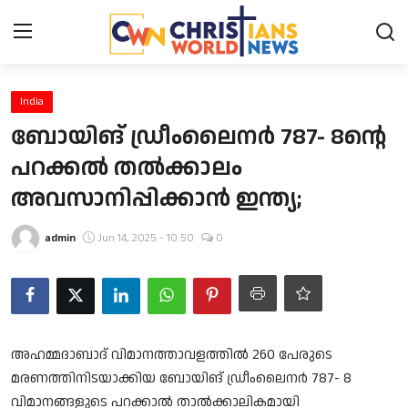
Login
Register
India
ബോയിങ് ഡ്രീംലൈനര്‍ 787- 8ന്റെ
Home
പറക്കല്‍ തല്‍ക്കാലം
അവസാനിപ്പിക്കാന്‍ ഇന്ത്യ;
Contact
admin
Jun 14, 2025 - 10:50
0
News
Obituary
Bible History
അഹമ്മദാബാദ് വിമാനത്താവളത്തില്‍ 260 പേരുടെ
Music
മരണത്തിനിടയാക്കിയ ബോയിങ് ഡ്രീംലൈനര്‍ 787- 8
വിമാനങ്ങളുടെ പറക്കാല്‍ താല്‍ക്കാലികമായി