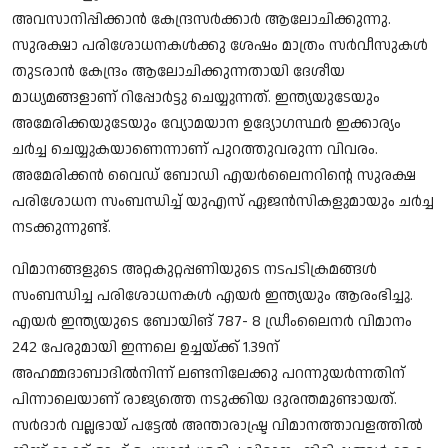
Song Lyrics
അവസാനിപ്പിക്കാന്‍ കേന്ദ്രസര്‍ക്കാര്‍ ആലോചിക്കുന്നു.
സുരക്ഷാ പരിശോധനകള്‍ക്കു ശേഷം മാത്രം സര്‍വീസുകള്‍
Christian Life Testimony
തുടരാന്‍ കേന്ദ്രം ആലോചിക്കുന്നതായി ദേശീയ
മാധ്യമങ്ങളാണ് റിപ്പോര്‍ട്ടു ചെയ്യുന്നത്. ഇന്ത്യയുടേയും
Sermons & Messages
അമേരിക്കയുടേയും വ്യോമയാന ഉദ്യോഗസ്ഥര്‍ ഇക്കാര്യം
ചര്‍ച്ച ചെയ്യുകയാണെന്നാണ് പുറത്തുവരുന്ന വിവരം.
Bible Quiz
അമേരിക്കന്‍ വൈഡ് ബോഡി എയര്‍ലൈനറിന്റെ സുരക്ഷ
പരിശോധന സംബന്ധിച്ച് യുഎസ് ഏജന്‍സികളുമായും ചര്‍ച്ച
Health
നടക്കുന്നുണ്ട്.
Career
വിമാനങ്ങളുടെ അറ്റകുറ്റപ്പണിയുടെ നടപടിക്രമങ്ങള്‍
സംബന്ധിച്ച പരിശോധനകള്‍ എയര്‍ ഇന്ത്യയും ആരംഭിച്ചു.
Bible verse
എയര്‍ ഇന്ത്യയുടെ ബോയിങ് 787- 8 ഡ്രീംലൈനര്‍ വിമാനം
242 പേരുമായി ഇന്നലെ ഉച്ചയ്ക്ക് 1.39ന്
Gallery
അഹമ്മദാബാദില്‍നിന്ന് ലണ്ടനിലേക്കു പറന്നുയര്‍ന്നതിന്
പിന്നാലെയാണ് രാജ്യത്തെ നടുക്കിയ ദുരന്തമുണ്ടായത്.
സര്‍ദാര്‍ വല്ലഭായ് പട്ടേല്‍ അന്താരാഷ്ട്ര വിമാനത്താവളത്തില്‍
Malayalam