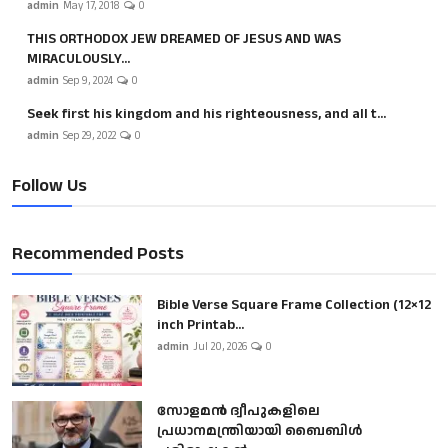
admin
May 17, 2018
0
THIS ORTHODOX JEW DREAMED OF JESUS AND WAS
MIRACULOUSLY...
admin
Sep 9, 2024
0
Seek first his kingdom and his righteousness, and all t...
admin
Sep 29, 2022
0
Follow Us
Recommended Posts
Bible Verse Square Frame Collection (12×12
inch Printab...
admin
Jul 20, 2026
0
സോളമൻ ദ്വീപുകളിലെ
പ്രധാനമന്ത്രിയായി ബൈബിൾ