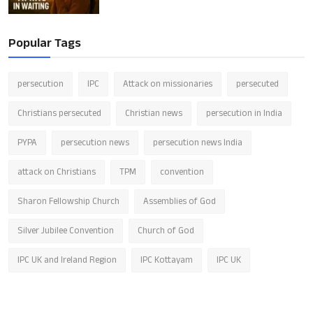
Popular Tags
persecution
IPC
Attack on missionaries
persecuted
Christians persecuted
Christian news
persecution in India
PYPA
persecution news
persecution news India
attack on Christians
TPM
convention
Sharon Fellowship Church
Assemblies of God
Silver Jubilee Convention
Church of God
IPC UK and Ireland Region
IPC Kottayam
IPC UK