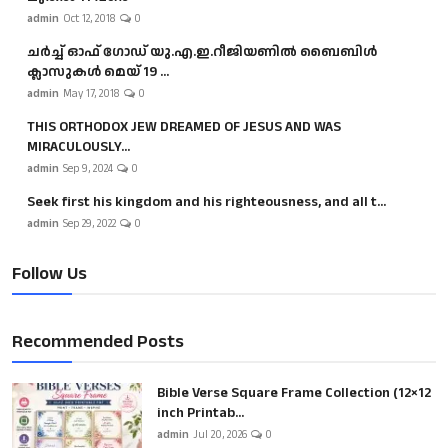
admin
Oct 12, 2018
0
ചർച്ച് ഓഫ് ഗോഡ് യു.എ.ഇ.റീജിയണിൽ ബൈബിൾ
ക്ലാസുകൾ മെയ് 19 ...
admin
May 17, 2018
0
THIS ORTHODOX JEW DREAMED OF JESUS AND WAS
MIRACULOUSLY...
admin
Sep 9, 2024
0
Seek first his kingdom and his righteousness, and all t...
admin
Sep 29, 2022
0
Follow Us
Recommended Posts
Bible Verse Square Frame Collection (12×12
inch Printab...
admin
Jul 20, 2026
0