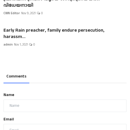
വിധേയനായി
CWN Editor
Nov 9, 2021
0
Early Rain preacher, family endure persecution,
harassm...
admin
Nov 1, 2021
0
Comments
Name
Email