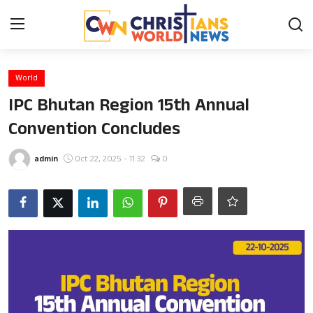
Login
Register
World
IPC Bhutan Region 15th Annual
Home
Convention Concludes
Contact
admin
Oct 22, 2025 - 11:32
0
News
Obituary
Bible History
Music