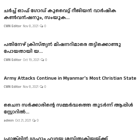
ചർച്ച് ഓഫ് ഗോഡ് കുവൈറ്റ്‌ റീജിയൻ വാർഷിക
കൺവൻഷനും, സംയുക...
CWN Editor
Nov 8, 2021
0
പതിനേഴ് ക്രിസ്ത്യന്‍ മിഷനറിമാരെ തട്ടിക്കൊണ്ടു
പോയതായി യ...
CWN Editor
Oct 19, 2021
0
Army Attacks Continue in Myanmar’s Most Christian State
CWN Editor
Nov 8, 2021
0
ചൈന സർക്കാരിന്റെ സമ്മർദ്ധത്തെ തുടർന്ന് ആപ്പിൾ
സ്റ്റോറിൽ...
admin
Oct 21, 2021
0
ഫ്രാങ്ക്ലിൻ ഗ്രഹാം ഹൃദയ ശസ്ത്രക്രിയയ്ക്ക്