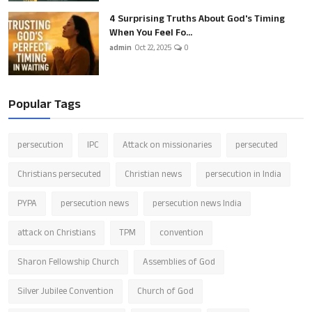
4 Surprising Truths About God's Timing
When You Feel Fo...
admin
Oct 22, 2025
0
Popular Tags
persecution
IPC
Attack on missionaries
persecuted
Christians persecuted
Christian news
persecution in India
PYPA
persecution news
persecution news India
attack on Christians
TPM
convention
Sharon Fellowship Church
Assemblies of God
Silver Jubilee Convention
Church of God