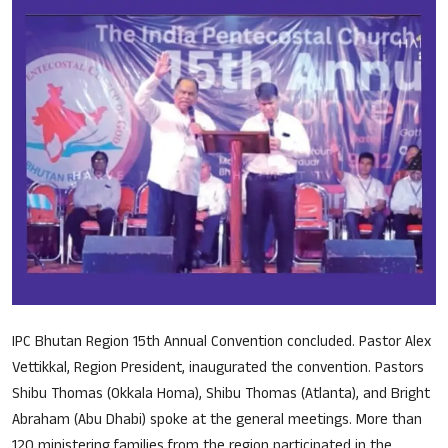
Song Lyrics
Christian Life Testimony
Sermons & Messages
Bible Quiz
Health
Career
Bible verse
IPC Bhutan Region 15th Annual Convention concluded. Pastor Alex
Gallery
Vettikkal, Region President, inaugurated the convention. Pastors
Shibu Thomas (Okkala Homa), Shibu Thomas (Atlanta), and Bright
Abraham (Abu Dhabi) spoke at the general meetings. More than
Malayalam
120 ministering families from the region participated in the