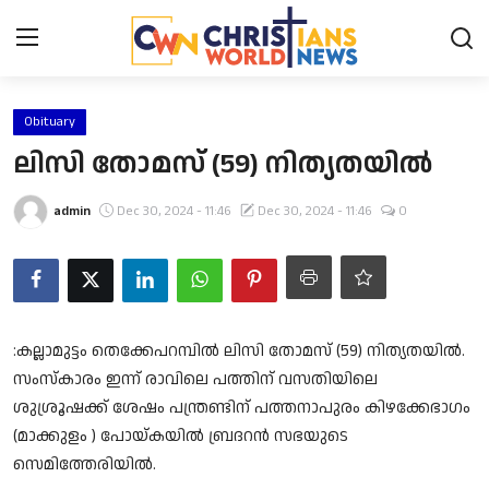
Login
Register
Obituary
ലിസി തോമസ് (59) നിത്യതയിൽ
Home
admin
Dec 30, 2024 - 11:46
Dec 30, 2024 - 11:46
0
Contact
News
Obituary
:കല്ലാമുട്ടം തെക്കേപറമ്പിൽ ലിസി തോമസ് (59) നിത്യതയിൽ.
സംസ്കാരം ഇന്ന് രാവിലെ പത്തിന് വസതിയിലെ
Bible History
ശുശ്രൂഷക്ക് ശേഷം പന്ത്രണ്ടിന് പത്തനാപുരം കിഴക്കേഭാഗം
(മാക്കുളം ) പോയ്കയിൽ ബ്രദറൻ സഭയുടെ
Music
സെമിത്തേരിയിൽ.