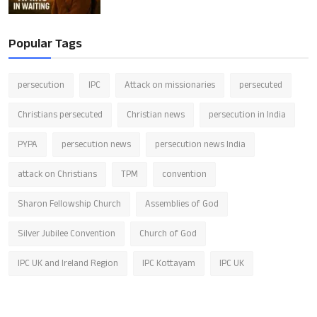
Popular Tags
persecution
IPC
Attack on missionaries
persecuted
Christians persecuted
Christian news
persecution in India
PYPA
persecution news
persecution news India
attack on Christians
TPM
convention
Sharon Fellowship Church
Assemblies of God
Silver Jubilee Convention
Church of God
IPC UK and Ireland Region
IPC Kottayam
IPC UK