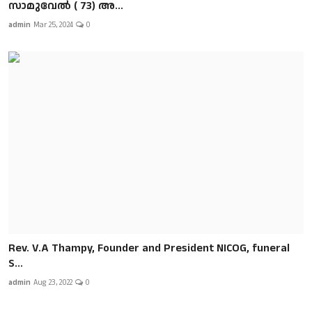
സാമുവേൽ ( 73) അ...
admin
Mar 25, 2024
0
Rev. V.A Thampy, Founder and President NICOG, funeral
S...
admin
Aug 23, 2022
0