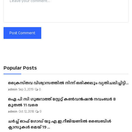
Post Comment
Popular Posts
ക്രൈസ്തവ വിശ്വാസത്തിൽ നിന്ന് ഒരിക്കലും വ്യതിചലിച്ചിട്ടി...
admin
Sep 3, 2019
0
ഐ പി സി ഗുജറാത്ത് സ്റ്റേറ്റ് കൺവൻഷൻ നവംബർ 8
മുതൽ 11 വരെ
admin
Oct 12, 2018
0
ചർച്ച് ഓഫ് ഗോഡ് യു.എ.ഇ.റീജിയണിൽ ബൈബിൾ
ക്ലാസുകൾ മെയ് 19 ...