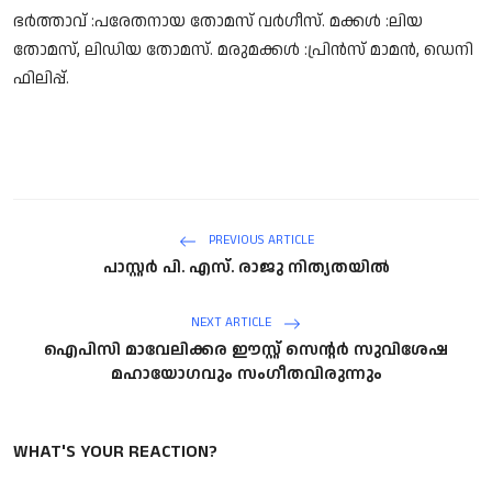
Song Lyrics
ഭർത്താവ് :പരേതനായ തോമസ് വർഗീസ്. മക്കൾ :ലിയ
തോമസ്, ലിഡിയ തോമസ്. മരുമക്കൾ :പ്രിൻസ് മാമൻ, ഡെനി
Christian Life Testimony
ഫിലിപ്പ്.
Sermons & Messages
Bible Quiz
Health
PREVIOUS ARTICLE
പാസ്റ്റർ പി. എസ്. രാജു നിത്യതയിൽ
Career
NEXT ARTICLE
Bible verse
ഐപിസി മാവേലിക്കര ഈസ്റ്റ് സെൻ്റർ സുവിശേഷ
മഹായോഗവും സംഗീതവിരുന്നും
Gallery
WHAT'S YOUR REACTION?
Malayalam