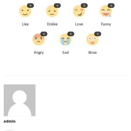
0
0
0
0
Like
Dislike
Love
Funny
0
0
0
Angry
Sad
Wow
admin